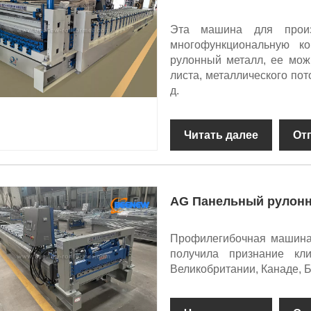
Эта машина для произ
многофункциональную к
рулонный металл, ее можн
листа, металлического пот
д.
Читать далее
От
AG Панельный рулон
Профилегибочная машина
получила признание к
Великобритании, Канаде, Бр