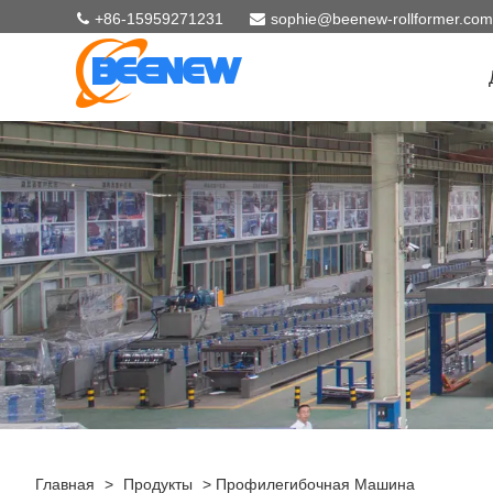
+86-15959271231
sophie@beenew-rollformer.com
Главная
>
Продукты
>
Профилегибочная Машина