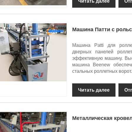
Читать далее
От
Машина Патти с роль
Машина Patti для ролле
дверных панелей роллет
эффективную машину. Выс
машина Beenew обеспечи
стальных роллетных ворот.
Читать далее
От
Металлическая крове