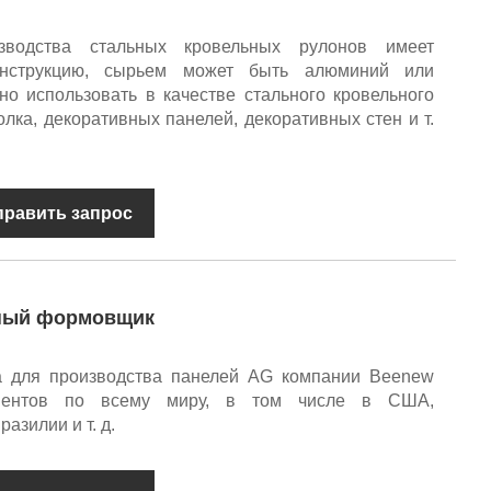
водства стальных кровельных рулонов имеет
онструкцию, сырьем может быть алюминий или
о использовать в качестве стального кровельного
олка, декоративных панелей, декоративных стен и т.
править запрос
ный формовщик
 для производства панелей AG компании Beenew
лиентов по всему миру, в том числе в США,
азилии и т. д.