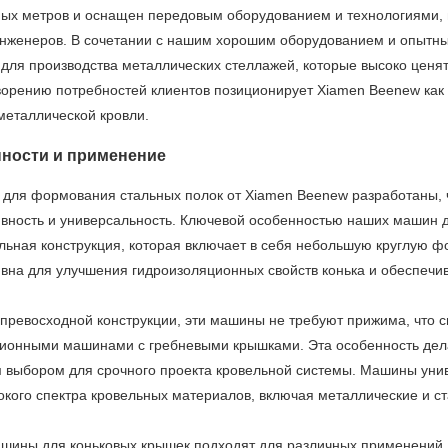
ных метров и оснащен передовым оборудованием и технологиями
инженеров. В сочетании с нашим хорошим оборудованием и опытн
для производства металлических стеллажей, которые высоко ценя
ворению потребностей клиентов позиционирует Xiamen Beenew как
металлической кровли.
ности и применение
для формования стальных полок от Xiamen Beenew разработаны, 
вность и универсальность. Ключевой особенностью наших машин д
льная конструкция, которая включает в себя небольшую круглую ф
вна для улучшения гидроизоляционных свойств конька и обеспечи
превосходной конструкции, эти машины не требуют прижима, что с
ционными машинами с гребневыми крышками. Эта особенность дел
 выбором для срочного проекта кровельной системы. Машины униве
окого спектра кровельных материалов, включая металлические и с
шины для коньковых крышек подходят для различных применений