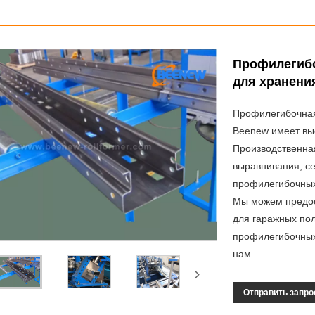
Профилегибо
для хранени
Профилегибочная
Beenew имеет вы
Производственная
выравнивания, се
профилегибочных
Мы можем предос
для гаражных по
профилегибочных 
нам.
Отправить запро