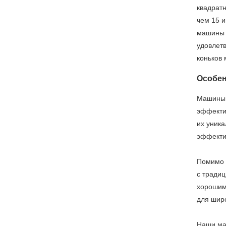
квадрат
чем 15 
машины 
удовлет
коньков 
Особен
Машины 
эффекти
их уника
эффекти
Помимо 
с тради
хорошим
для шир
Наши ма