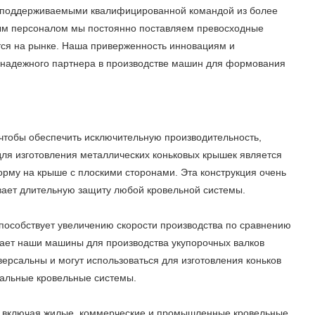
, поддерживаемыми квалифицированной командой из более
ым персоналом мы постоянно поставляем превосходные
тся на рынке. Наша приверженность инновациям и
 надежного партнера в производстве машин для формования
чтобы обеспечить исключительную производительность,
ля изготовления металлических коньковых крышек является
орму на крыше с плоскими сторонами. Эта конструкция очень
вает длительную защиту любой кровельной системы.
пособствует увеличению скорости производства по сравнению
ает наши машины для производства укупорочных валков
рсальны и могут использоваться для изготовления коньков
тальные кровельные системы.
, включая жилые, коммерческие и промышленные кровельные