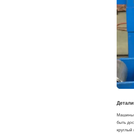
Детал
Машины 
быть до
круглый