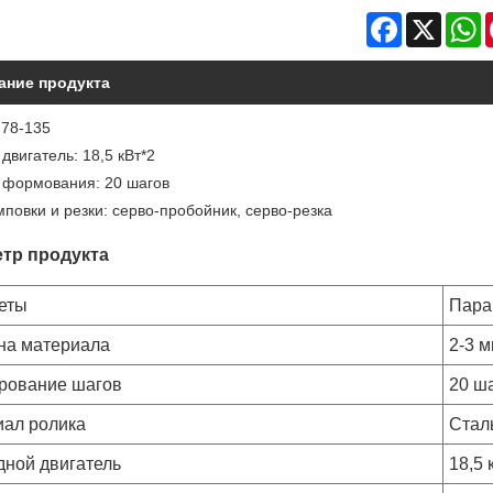
Facebook
X
W
ание продукта
 78-135
двигатель: 18,5 кВт*2
 формования: 20 шагов
повки и резки: серво-пробойник, серво-резка
тр продукта
еты
Пара
на материала
2-3 
рование шагов
20 ш
иал ролика
Стал
ной двигатель
18,5 