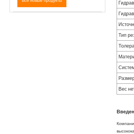
Все новые продукты
Гидрав
Гидрав
Источн
Тип ре
Толера
Матер
Систе
Разме
Вес н
Введен
Компани
высокок