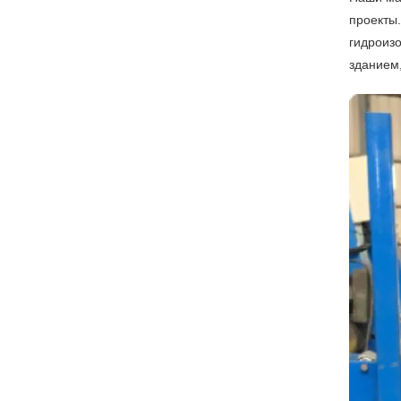
проекты
гидроиз
зданием