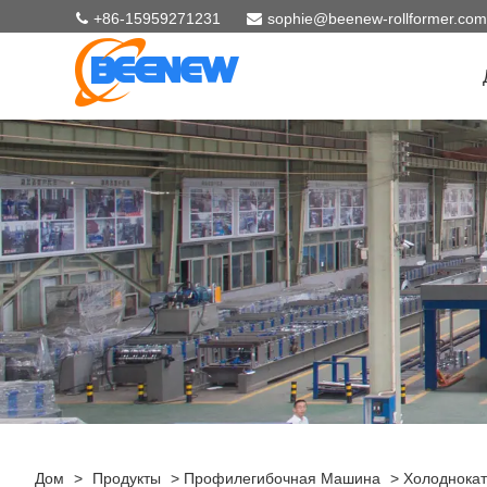
+86-15959271231
sophie@beenew-rollformer.com
Дом
>
Продукты
>
Профилегибочная Машина
>
Холоднока