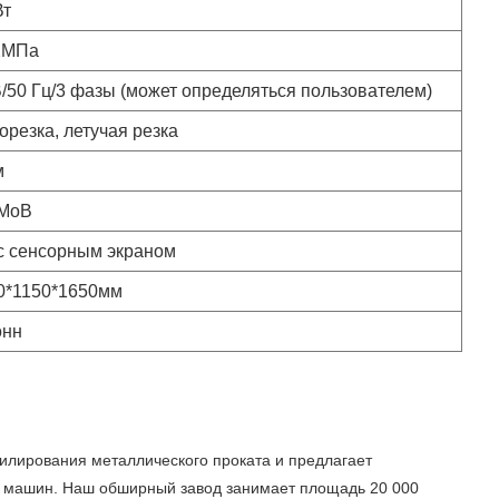
Вт
2МПа
В/50 Гц/3 фазы (может определяться пользователем)
орезка, летучая резка
м
МоВ
с сенсорным экраном
0*1150*1650мм
онн
илирования металлического проката и предлагает
х машин. Наш обширный завод занимает площадь 20 000