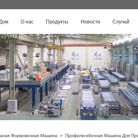
Дом
О нас
Продукты
Новости
Случай
таная Формовочная Машина
>
Профилегибочная Машина Для Про