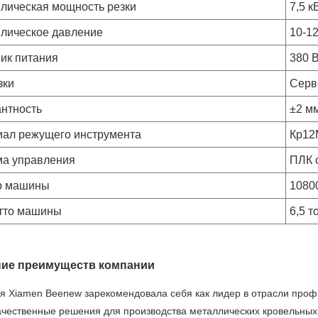
лическая мощность резки
7,5 к
лическое давление
10-1
ик питания
380 
зки
Серв
нтность
±2 м
иал режущего инструмента
Кр12
ма управления
ПЛК 
р машины
1080
етто машины
6,5 т
ие преимуществ компании
я Xiamen Beenew зарекомендовала себя как лидер в отрасли проф
ачественные решения для производства металлических кровельны