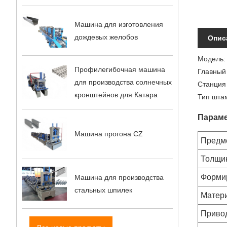
Машина для изготовления
дождевых желобов
Опис
Модель:
Профилегибочная машина
Главный 
для производства солнечных
Станция
кронштейнов для Катара
Тип штам
Параме
Машина прогона CZ
Предм
Толщи
Форми
Машина для производства
стальных шпилек
Матер
Привод