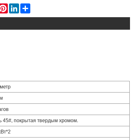
hatsApp
Pinterest
LinkedIn
Share
метр
мм
агов
ь 45#, покрытая твердым хромом.
кВт*2