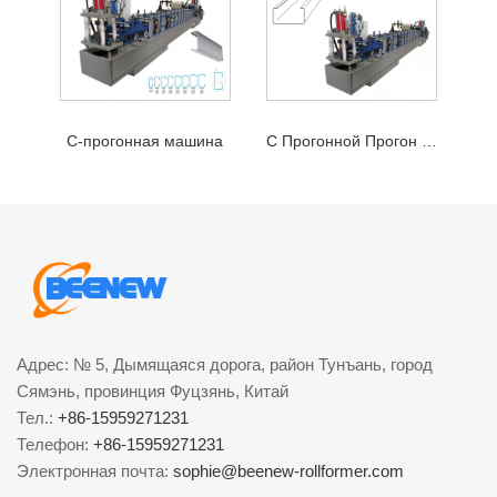
C-прогонная машина
C Прогонной Прогон Бывший
Адрес: № 5, Дымящаяся дорога, район Тунъань, город
Сямэнь, провинция Фуцзянь, Китай
Тел.:
+86-15959271231
Телефон:
+86-15959271231
Электронная почта:
sophie@beenew-rollformer.com